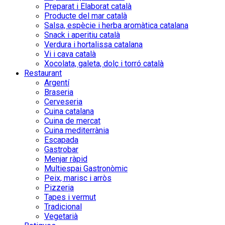
Preparat i Elaborat català
Producte del mar català
Salsa, espècie i herba aromàtica catalana
Snack i aperitiu català
Verdura i hortalissa catalana
Vi i cava català
Xocolata, galeta, dolç i torró català
Restaurant
Argentí
Braseria
Cerveseria
Cuina catalana
Cuina de mercat
Cuina mediterrània
Escapada
Gastrobar
Menjar ràpid
Multiespai Gastronòmic
Peix, marisc i arròs
Pizzeria
Tapes i vermut
Tradicional
Vegetarià