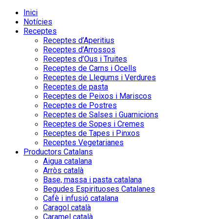
Inici
Notícies
Receptes
Receptes d’Aperitius
Receptes d’Arrossos
Receptes d’Ous i Truites
Receptes de Carns i Ocells
Receptes de Llegums i Verdures
Receptes de pasta
Receptes de Peixos i Mariscos
Receptes de Postres
Receptes de Salses i Guarnicions
Receptes de Sopes i Cremes
Receptes de Tapes i Pinxos
Receptes Vegetarianes
Productors Catalans
Aigua catalana
Arròs català
Base, massa i pasta catalana
Begudes Espirituoses Catalanes
Cafè i infusió catalana
Caragol català
Caramel català