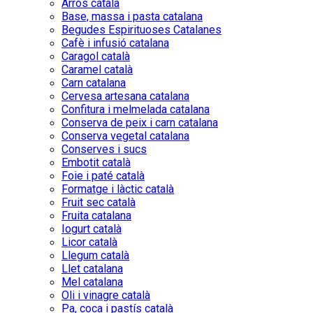
Arròs català
Base, massa i pasta catalana
Begudes Espirituoses Catalanes
Cafè i infusió catalana
Caragol català
Caramel català
Carn catalana
Cervesa artesana catalana
Confitura i melmelada catalana
Conserva de peix i carn catalana
Conserva vegetal catalana
Conserves i sucs
Embotit català
Foie i paté català
Formatge i làctic català
Fruit sec català
Fruita catalana
Iogurt català
Licor català
Llegum català
Llet catalana
Mel catalana
Oli i vinagre català
Pa, coca i pastís català