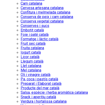
Carn catalana
Cervesa artesana catalana
Confitura i melmelada catalana
Conserva de peix i carn catalana
Conserva vegetal catalana
Conserves i sucs
Embotit català
Foie i paté català
Formatge i làctic català
Fruit sec català
Fruita catalana
Iogurt català
Licor català
Llegum català
Llet catalana
Mel catalana
Oli i vinagre català
Pa, coca i pastís català
Preparat i Elaborat català
Producte del mar català
Salsa, espècie i herba aromàtica catalana
Snack i aperitiu català
Verdura i hortalissa catalana