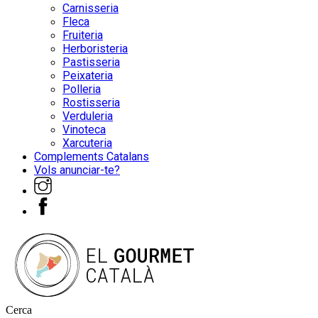
Carnisseria
Fleca
Fruiteria
Herboristeria
Pastisseria
Peixateria
Polleria
Rostisseria
Verduleria
Vinoteca
Xarcuteria
Complements Catalans
Vols anunciar-te?
Cerca