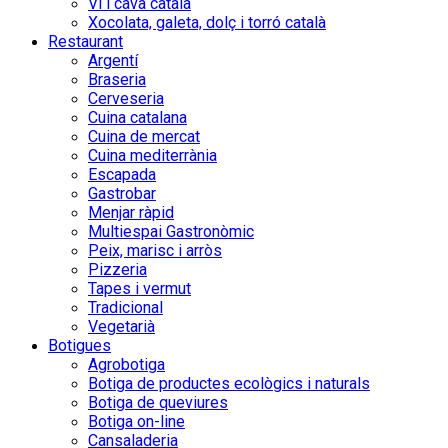
Vi i cava català
Xocolata, galeta, dolç i torró català
Restaurant
Argentí
Braseria
Cerveseria
Cuina catalana
Cuina de mercat
Cuina mediterrània
Escapada
Gastrobar
Menjar ràpid
Multiespai Gastronòmic
Peix, marisc i arròs
Pizzeria
Tapes i vermut
Tradicional
Vegetarià
Botigues
Agrobotiga
Botiga de productes ecològics i naturals
Botiga de queviures
Botiga on-line
Cansaladeria