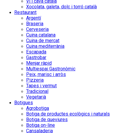
Vi i cava català
Xocolata, galeta, dolç i torró català
Restaurant
Argentí
Braseria
Cerveseria
Cuina catalana
Cuina de mercat
Cuina mediterrània
Escapada
Gastrobar
Menjar ràpid
Multiespai Gastronòmic
Peix, marisc i arròs
Pizzeria
Tapes i vermut
Tradicional
Vegetarià
Botigues
Agrobotiga
Botiga de productes ecològics i naturals
Botiga de queviures
Botiga on-line
Cansaladeria