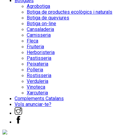
Botigues
Agrobotiga
Botiga de productes ecològics i naturals
Botiga de queviures
Botiga on-line
Cansaladeria
Carnisseria
Fleca
Fruiteria
Herboristeria
Pastisseria
Peixateria
Polleria
Rostisseria
Verduleria
Vinoteca
Xarcuteria
Complements Catalans
Vols anunciar-te?