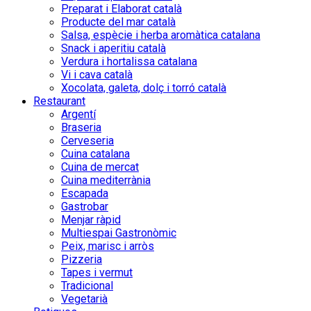
Preparat i Elaborat català
Producte del mar català
Salsa, espècie i herba aromàtica catalana
Snack i aperitiu català
Verdura i hortalissa catalana
Vi i cava català
Xocolata, galeta, dolç i torró català
Restaurant
Argentí
Braseria
Cerveseria
Cuina catalana
Cuina de mercat
Cuina mediterrània
Escapada
Gastrobar
Menjar ràpid
Multiespai Gastronòmic
Peix, marisc i arròs
Pizzeria
Tapes i vermut
Tradicional
Vegetarià