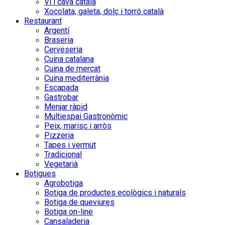
Vi i cava català
Xocolata, galeta, dolç i torró català
Restaurant
Argentí
Braseria
Cerveseria
Cuina catalana
Cuina de mercat
Cuina mediterrània
Escapada
Gastrobar
Menjar ràpid
Multiespai Gastronòmic
Peix, marisc i arròs
Pizzeria
Tapes i vermut
Tradicional
Vegetarià
Botigues
Agrobotiga
Botiga de productes ecològics i naturals
Botiga de queviures
Botiga on-line
Cansaladeria