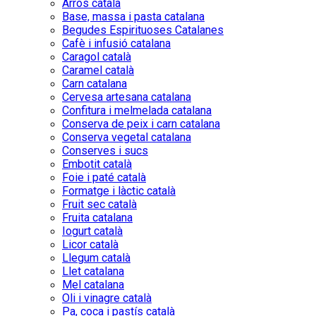
Arròs català
Base, massa i pasta catalana
Begudes Espirituoses Catalanes
Cafè i infusió catalana
Caragol català
Caramel català
Carn catalana
Cervesa artesana catalana
Confitura i melmelada catalana
Conserva de peix i carn catalana
Conserva vegetal catalana
Conserves i sucs
Embotit català
Foie i paté català
Formatge i làctic català
Fruit sec català
Fruita catalana
Iogurt català
Licor català
Llegum català
Llet catalana
Mel catalana
Oli i vinagre català
Pa, coca i pastís català