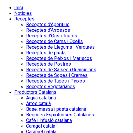
Inici
Notícies
Receptes
Receptes d’Aperitius
Receptes d’Arrossos
Receptes d’Ous i Truites
Receptes de Carns i Ocells
Receptes de Llegums i Verdures
Receptes de pasta
Receptes de Peixos i Mariscos
Receptes de Postres
Receptes de Salses i Guarnicions
Receptes de Sopes i Cremes
Receptes de Tapes i Pinxos
Receptes Vegetarianes
Productors Catalans
Aigua catalana
Arròs català
Base, massa i pasta catalana
Begudes Espirituoses Catalanes
Cafè i infusió catalana
Caragol català
Caramel català