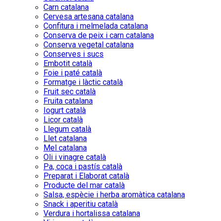
Carn catalana
Cervesa artesana catalana
Confitura i melmelada catalana
Conserva de peix i carn catalana
Conserva vegetal catalana
Conserves i sucs
Embotit català
Foie i paté català
Formatge i làctic català
Fruit sec català
Fruita catalana
Iogurt català
Licor català
Llegum català
Llet catalana
Mel catalana
Oli i vinagre català
Pa, coca i pastís català
Preparat i Elaborat català
Producte del mar català
Salsa, espècie i herba aromàtica catalana
Snack i aperitiu català
Verdura i hortalissa catalana