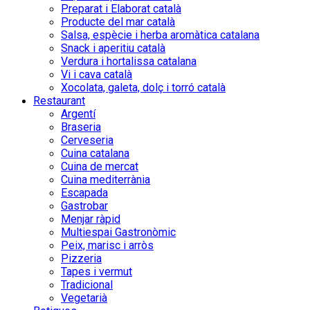
Preparat i Elaborat català
Producte del mar català
Salsa, espècie i herba aromàtica catalana
Snack i aperitiu català
Verdura i hortalissa catalana
Vi i cava català
Xocolata, galeta, dolç i torró català
Restaurant
Argentí
Braseria
Cerveseria
Cuina catalana
Cuina de mercat
Cuina mediterrània
Escapada
Gastrobar
Menjar ràpid
Multiespai Gastronòmic
Peix, marisc i arròs
Pizzeria
Tapes i vermut
Tradicional
Vegetarià