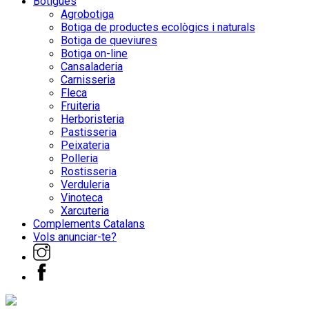
Botigues
Agrobotiga
Botiga de productes ecològics i naturals
Botiga de queviures
Botiga on-line
Cansaladeria
Carnisseria
Fleca
Fruiteria
Herboristeria
Pastisseria
Peixateria
Polleria
Rostisseria
Verduleria
Vinoteca
Xarcuteria
Complements Catalans
Vols anunciar-te?