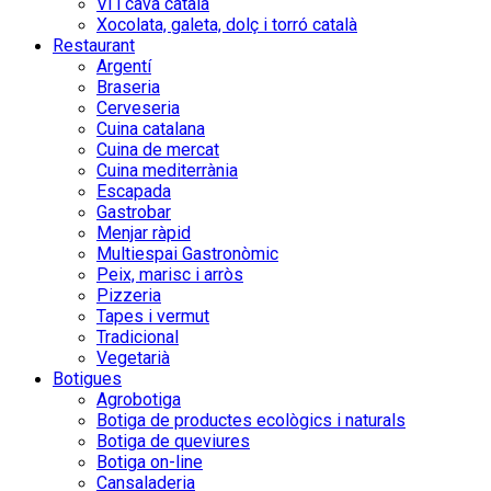
Vi i cava català
Xocolata, galeta, dolç i torró català
Restaurant
Argentí
Braseria
Cerveseria
Cuina catalana
Cuina de mercat
Cuina mediterrània
Escapada
Gastrobar
Menjar ràpid
Multiespai Gastronòmic
Peix, marisc i arròs
Pizzeria
Tapes i vermut
Tradicional
Vegetarià
Botigues
Agrobotiga
Botiga de productes ecològics i naturals
Botiga de queviures
Botiga on-line
Cansaladeria