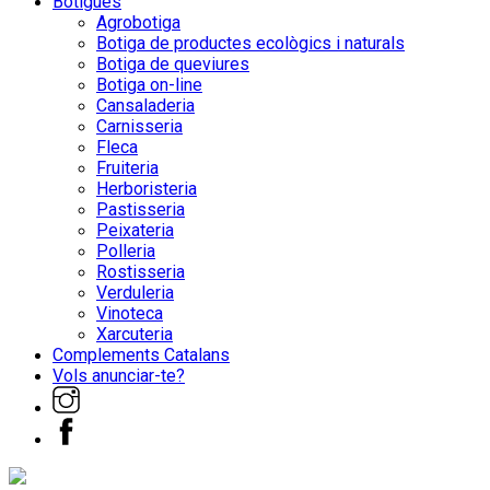
Botigues
Agrobotiga
Botiga de productes ecològics i naturals
Botiga de queviures
Botiga on-line
Cansaladeria
Carnisseria
Fleca
Fruiteria
Herboristeria
Pastisseria
Peixateria
Polleria
Rostisseria
Verduleria
Vinoteca
Xarcuteria
Complements Catalans
Vols anunciar-te?