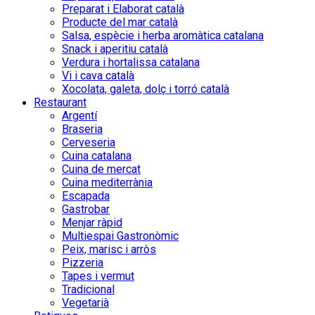
Preparat i Elaborat català
Producte del mar català
Salsa, espècie i herba aromàtica catalana
Snack i aperitiu català
Verdura i hortalissa catalana
Vi i cava català
Xocolata, galeta, dolç i torró català
Restaurant
Argentí
Braseria
Cerveseria
Cuina catalana
Cuina de mercat
Cuina mediterrània
Escapada
Gastrobar
Menjar ràpid
Multiespai Gastronòmic
Peix, marisc i arròs
Pizzeria
Tapes i vermut
Tradicional
Vegetarià