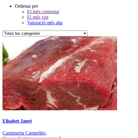
Ordenar per
El més comentat
El més vist
Valoració més alta
Elisabet Janet
Carnisseria Campelles,