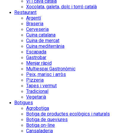
Vi i cava català
Xocolata, galeta, dolç i torró català
Restaurant
Argentí
Braseria
Cerveseria
Cuina catalana
Cuina de mercat
Cuina mediterrània
Escapada
Gastrobar
Menjar ràpid
Multiespai Gastronòmic
Peix, marisc i arròs
Pizzeria
Tapes i vermut
Tradicional
Vegetarià
Botigues
Agrobotiga
Botiga de productes ecològics i naturals
Botiga de queviures
Botiga on-line
Cansaladeria