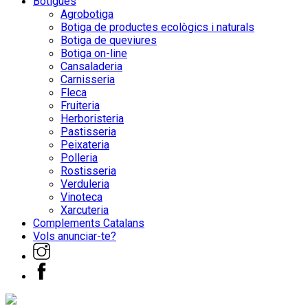
Botigues
Agrobotiga
Botiga de productes ecològics i naturals
Botiga de queviures
Botiga on-line
Cansaladeria
Carnisseria
Fleca
Fruiteria
Herboristeria
Pastisseria
Peixateria
Polleria
Rostisseria
Verduleria
Vinoteca
Xarcuteria
Complements Catalans
Vols anunciar-te?