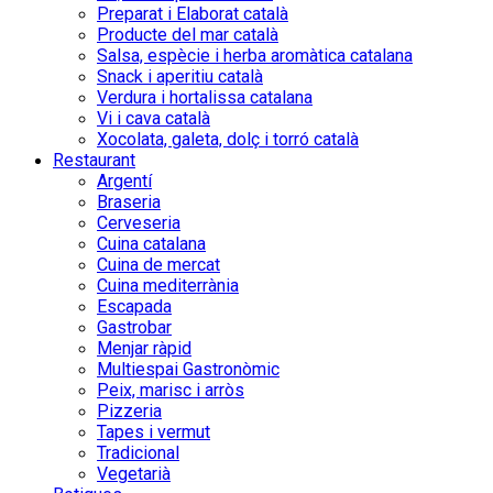
Preparat i Elaborat català
Producte del mar català
Salsa, espècie i herba aromàtica catalana
Snack i aperitiu català
Verdura i hortalissa catalana
Vi i cava català
Xocolata, galeta, dolç i torró català
Restaurant
Argentí
Braseria
Cerveseria
Cuina catalana
Cuina de mercat
Cuina mediterrània
Escapada
Gastrobar
Menjar ràpid
Multiespai Gastronòmic
Peix, marisc i arròs
Pizzeria
Tapes i vermut
Tradicional
Vegetarià