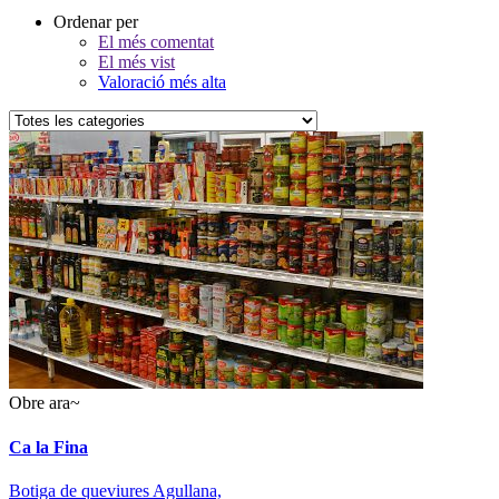
Ordenar per
El més comentat
El més vist
Valoració més alta
Obre ara~
Ca la Fina
Botiga de queviures Agullana,