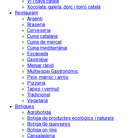
Vi i cava català
Xocolata, galeta, dolç i torró català
Restaurant
Argentí
Braseria
Cerveseria
Cuina catalana
Cuina de mercat
Cuina mediterrània
Escapada
Gastrobar
Menjar ràpid
Multiespai Gastronòmic
Peix, marisc i arròs
Pizzeria
Tapes i vermut
Tradicional
Vegetarià
Botigues
Agrobotiga
Botiga de productes ecològics i naturals
Botiga de queviures
Botiga on-line
Cansaladeria