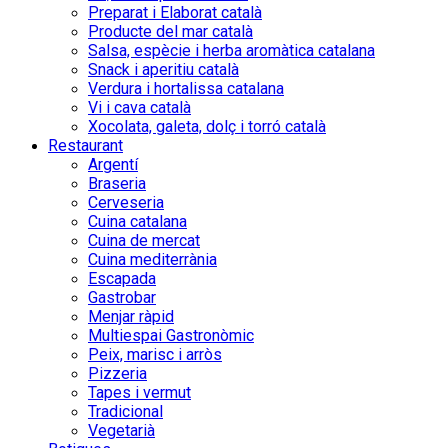
Preparat i Elaborat català
Producte del mar català
Salsa, espècie i herba aromàtica catalana
Snack i aperitiu català
Verdura i hortalissa catalana
Vi i cava català
Xocolata, galeta, dolç i torró català
Restaurant
Argentí
Braseria
Cerveseria
Cuina catalana
Cuina de mercat
Cuina mediterrània
Escapada
Gastrobar
Menjar ràpid
Multiespai Gastronòmic
Peix, marisc i arròs
Pizzeria
Tapes i vermut
Tradicional
Vegetarià