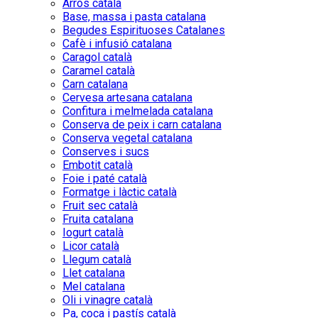
Arròs català
Base, massa i pasta catalana
Begudes Espirituoses Catalanes
Cafè i infusió catalana
Caragol català
Caramel català
Carn catalana
Cervesa artesana catalana
Confitura i melmelada catalana
Conserva de peix i carn catalana
Conserva vegetal catalana
Conserves i sucs
Embotit català
Foie i paté català
Formatge i làctic català
Fruit sec català
Fruita catalana
Iogurt català
Licor català
Llegum català
Llet catalana
Mel catalana
Oli i vinagre català
Pa, coca i pastís català