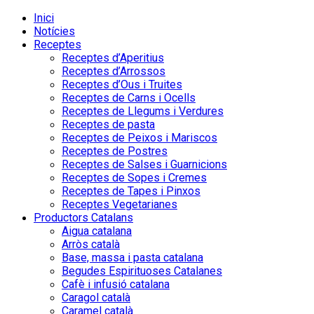
Inici
Notícies
Receptes
Receptes d’Aperitius
Receptes d’Arrossos
Receptes d’Ous i Truites
Receptes de Carns i Ocells
Receptes de Llegums i Verdures
Receptes de pasta
Receptes de Peixos i Mariscos
Receptes de Postres
Receptes de Salses i Guarnicions
Receptes de Sopes i Cremes
Receptes de Tapes i Pinxos
Receptes Vegetarianes
Productors Catalans
Aigua catalana
Arròs català
Base, massa i pasta catalana
Begudes Espirituoses Catalanes
Cafè i infusió catalana
Caragol català
Caramel català