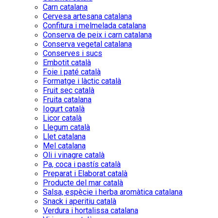
Carn catalana
Cervesa artesana catalana
Confitura i melmelada catalana
Conserva de peix i carn catalana
Conserva vegetal catalana
Conserves i sucs
Embotit català
Foie i paté català
Formatge i làctic català
Fruit sec català
Fruita catalana
Iogurt català
Licor català
Llegum català
Llet catalana
Mel catalana
Oli i vinagre català
Pa, coca i pastís català
Preparat i Elaborat català
Producte del mar català
Salsa, espècie i herba aromàtica catalana
Snack i aperitiu català
Verdura i hortalissa catalana