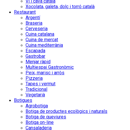
Vi i cava català
Xocolata, galeta, dolç i torró català
Restaurant
Argentí
Braseria
Cerveseria
Cuina catalana
Cuina de mercat
Cuina mediterrània
Escapada
Gastrobar
Menjar ràpid
Multiespai Gastronòmic
Peix, marisc i arròs
Pizzeria
Tapes i vermut
Tradicional
Vegetarià
Botigues
Agrobotiga
Botiga de productes ecològics i naturals
Botiga de queviures
Botiga on-line
Cansaladeria