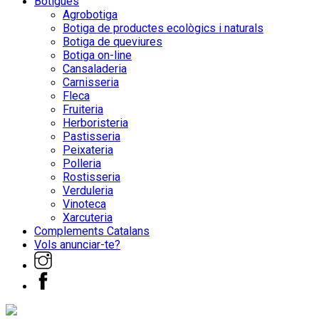
Botigues
Agrobotiga
Botiga de productes ecològics i naturals
Botiga de queviures
Botiga on-line
Cansaladeria
Carnisseria
Fleca
Fruiteria
Herboristeria
Pastisseria
Peixateria
Polleria
Rostisseria
Verduleria
Vinoteca
Xarcuteria
Complements Catalans
Vols anunciar-te?