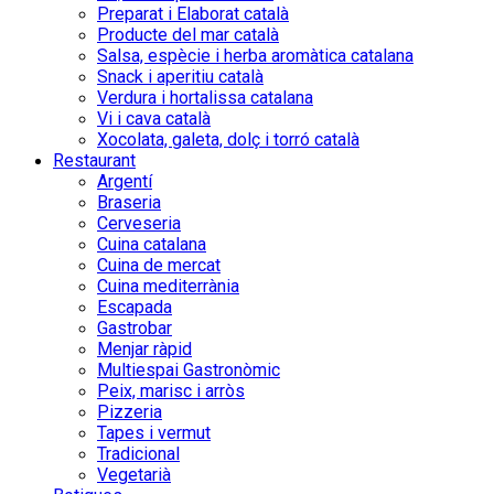
Preparat i Elaborat català
Producte del mar català
Salsa, espècie i herba aromàtica catalana
Snack i aperitiu català
Verdura i hortalissa catalana
Vi i cava català
Xocolata, galeta, dolç i torró català
Restaurant
Argentí
Braseria
Cerveseria
Cuina catalana
Cuina de mercat
Cuina mediterrània
Escapada
Gastrobar
Menjar ràpid
Multiespai Gastronòmic
Peix, marisc i arròs
Pizzeria
Tapes i vermut
Tradicional
Vegetarià