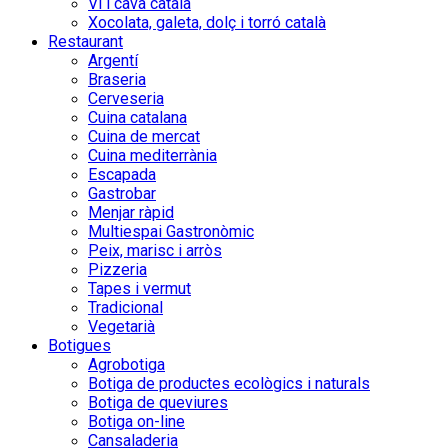
Vi i cava català
Xocolata, galeta, dolç i torró català
Restaurant
Argentí
Braseria
Cerveseria
Cuina catalana
Cuina de mercat
Cuina mediterrània
Escapada
Gastrobar
Menjar ràpid
Multiespai Gastronòmic
Peix, marisc i arròs
Pizzeria
Tapes i vermut
Tradicional
Vegetarià
Botigues
Agrobotiga
Botiga de productes ecològics i naturals
Botiga de queviures
Botiga on-line
Cansaladeria