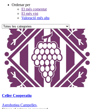
Ordenar per
El més comentat
El més vist
Valoració més alta
Celler Cooperatiu
Agrobotiga Campelles,