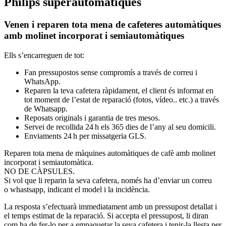
Philips superautomatiques
Venen i reparen tota mena de cafeteres automàtiques
amb molinet incorporat i semiautomàtiques
Ells s’encarreguen de tot:
Fan pressupostos sense compromís a través de correu i
WhatsApp.
Reparen la teva cafetera ràpidament, el client és informat en
tot moment de l’estat de reparació (fotos, vídeo
..
etc
.) a través
de Whatsapp.
Reposats originals i garantia de tres mesos.
Servei de recollida 24 h els 365 dies de l’any al seu domicili.
Enviaments 24 h per missatgeria GLS.
Reparen tota mena de màquines automàtiques de cafè amb molinet
incorporat i semiautomàtica.
NO DE CÀPSULES.
Si vol que li reparin la seva cafetera, només ha d’enviar un correu
o
whastsapp
, indicant el model i la incidència.
La resposta s’efectuarà immediatament amb un pressupost detallat i
el temps estimat de la reparació. Si accepta el pressupost, li diran
com ha de fer-lo per a empaquetar la seva cafetera i tenir-la llesta per