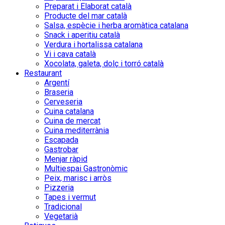
Preparat i Elaborat català
Producte del mar català
Salsa, espècie i herba aromàtica catalana
Snack i aperitiu català
Verdura i hortalissa catalana
Vi i cava català
Xocolata, galeta, dolç i torró català
Restaurant
Argentí
Braseria
Cerveseria
Cuina catalana
Cuina de mercat
Cuina mediterrània
Escapada
Gastrobar
Menjar ràpid
Multiespai Gastronòmic
Peix, marisc i arròs
Pizzeria
Tapes i vermut
Tradicional
Vegetarià