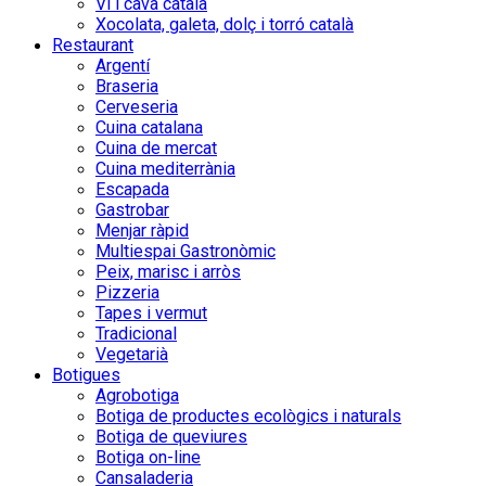
Vi i cava català
Xocolata, galeta, dolç i torró català
Restaurant
Argentí
Braseria
Cerveseria
Cuina catalana
Cuina de mercat
Cuina mediterrània
Escapada
Gastrobar
Menjar ràpid
Multiespai Gastronòmic
Peix, marisc i arròs
Pizzeria
Tapes i vermut
Tradicional
Vegetarià
Botigues
Agrobotiga
Botiga de productes ecològics i naturals
Botiga de queviures
Botiga on-line
Cansaladeria