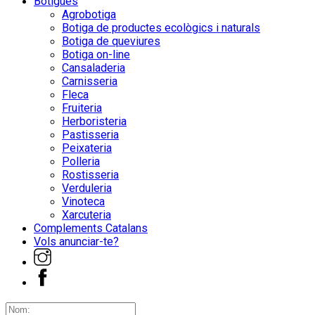
Botigues
Agrobotiga
Botiga de productes ecològics i naturals
Botiga de queviures
Botiga on-line
Cansaladeria
Carnisseria
Fleca
Fruiteria
Herboristeria
Pastisseria
Peixateria
Polleria
Rostisseria
Verduleria
Vinoteca
Xarcuteria
Complements Catalans
Vols anunciar-te?