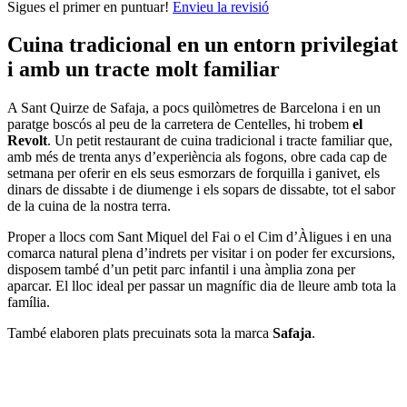
Sigues el primer en puntuar!
Envieu la revisió
Cuina tradicional en un entorn privilegiat
i amb un tracte molt familiar
A Sant Quirze de Safaja, a pocs quilòmetres de Barcelona i en un
paratge boscós al peu de la carretera de Centelles, hi trobem
el
Revolt
. Un petit restaurant de cuina tradicional i tracte familiar que,
amb més de trenta anys d’experiència als fogons, obre cada cap de
setmana per oferir en els seus esmorzars de forquilla i ganivet, els
dinars de dissabte i de diumenge i els sopars de dissabte, tot el sabor
de la cuina de la nostra terra.
Proper a llocs com Sant Miquel del Fai o el Cim d’Àligues i en una
comarca natural plena d’indrets per visitar i on poder fer excursions,
disposem també d’un petit parc infantil i una àmplia zona per
aparcar. El lloc ideal per passar un magnífic dia de lleure amb tota la
família.
També elaboren plats precuinats sota la marca
Safaja
.