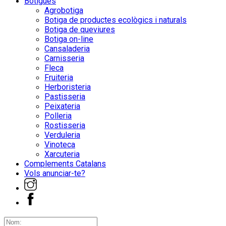
Botigues
Agrobotiga
Botiga de productes ecològics i naturals
Botiga de queviures
Botiga on-line
Cansaladeria
Carnisseria
Fleca
Fruiteria
Herboristeria
Pastisseria
Peixateria
Polleria
Rostisseria
Verduleria
Vinoteca
Xarcuteria
Complements Catalans
Vols anunciar-te?