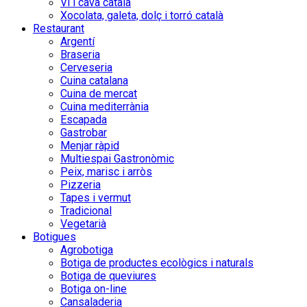
Vi i cava català
Xocolata, galeta, dolç i torró català
Restaurant
Argentí
Braseria
Cerveseria
Cuina catalana
Cuina de mercat
Cuina mediterrània
Escapada
Gastrobar
Menjar ràpid
Multiespai Gastronòmic
Peix, marisc i arròs
Pizzeria
Tapes i vermut
Tradicional
Vegetarià
Botigues
Agrobotiga
Botiga de productes ecològics i naturals
Botiga de queviures
Botiga on-line
Cansaladeria