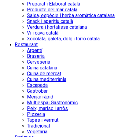
Preparat i Elaborat català
Producte del mar català
Salsa, espècie i herba aromàtica catalana
Snack i aperitiu català
Verdura i hortalissa catalana
Vi i cava català
Xocolata, galeta, dolç i torró català
Restaurant
Argentí
Braseria
Cerveseria
Cuina catalana
Cuina de mercat
Cuina mediterrània
Escapada
Gastrobar
Menjar ràpid
Multiespai Gastronòmic
Peix, marisc i arròs
Pizzeria
Tapes i vermut
Tradicional
Vegetarià