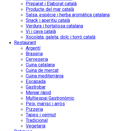
Preparat i Elaborat català
Producte del mar català
Salsa, espècie i herba aromàtica catalana
Snack i aperitiu català
Verdura i hortalissa catalana
Vi i cava català
Xocolata, galeta, dolç i torró català
Restaurant
Argentí
Braseria
Cerveseria
Cuina catalana
Cuina de mercat
Cuina mediterrània
Escapada
Gastrobar
Menjar ràpid
Multiespai Gastronòmic
Peix, marisc i arròs
Pizzeria
Tapes i vermut
Tradicional
Vegetarià