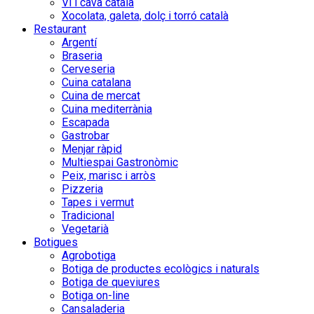
Vi i cava català
Xocolata, galeta, dolç i torró català
Restaurant
Argentí
Braseria
Cerveseria
Cuina catalana
Cuina de mercat
Cuina mediterrània
Escapada
Gastrobar
Menjar ràpid
Multiespai Gastronòmic
Peix, marisc i arròs
Pizzeria
Tapes i vermut
Tradicional
Vegetarià
Botigues
Agrobotiga
Botiga de productes ecològics i naturals
Botiga de queviures
Botiga on-line
Cansaladeria