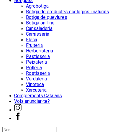
Botigues
Agrobotiga
Botiga de productes ecològics i naturals
Botiga de queviures
Botiga on-line
Cansaladeria
Carnisseria
Fleca
Fruiteria
Herboristeria
Pastisseria
Peixateria
Polleria
Rostisseria
Verduleria
Vinoteca
Xarcuteria
Complements Catalans
Vols anunciar-te?