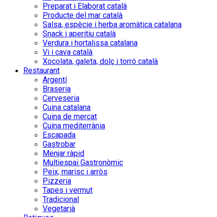
Preparat i Elaborat català
Producte del mar català
Salsa, espècie i herba aromàtica catalana
Snack i aperitiu català
Verdura i hortalissa catalana
Vi i cava català
Xocolata, galeta, dolç i torró català
Restaurant
Argentí
Braseria
Cerveseria
Cuina catalana
Cuina de mercat
Cuina mediterrània
Escapada
Gastrobar
Menjar ràpid
Multiespai Gastronòmic
Peix, marisc i arròs
Pizzeria
Tapes i vermut
Tradicional
Vegetarià