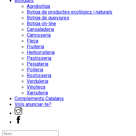
Botigues
Agrobotiga
Botiga de productes ecològics i naturals
Botiga de queviures
Botiga on-line
Cansaladeria
Carnisseria
Fleca
Fruiteria
Herboristeria
Pastisseria
Peixateria
Polleria
Rostisseria
Verduleria
Vinoteca
Xarcuteria
Complements Catalans
Vols anunciar-te?