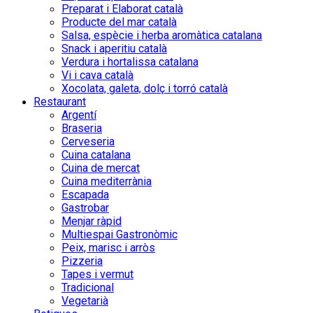
Preparat i Elaborat català
Producte del mar català
Salsa, espècie i herba aromàtica catalana
Snack i aperitiu català
Verdura i hortalissa catalana
Vi i cava català
Xocolata, galeta, dolç i torró català
Restaurant
Argentí
Braseria
Cerveseria
Cuina catalana
Cuina de mercat
Cuina mediterrània
Escapada
Gastrobar
Menjar ràpid
Multiespai Gastronòmic
Peix, marisc i arròs
Pizzeria
Tapes i vermut
Tradicional
Vegetarià