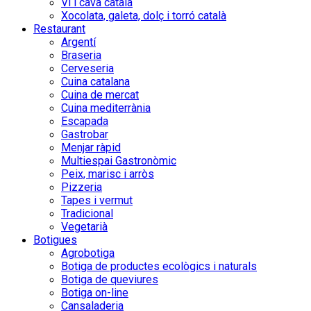
Vi i cava català
Xocolata, galeta, dolç i torró català
Restaurant
Argentí
Braseria
Cerveseria
Cuina catalana
Cuina de mercat
Cuina mediterrània
Escapada
Gastrobar
Menjar ràpid
Multiespai Gastronòmic
Peix, marisc i arròs
Pizzeria
Tapes i vermut
Tradicional
Vegetarià
Botigues
Agrobotiga
Botiga de productes ecològics i naturals
Botiga de queviures
Botiga on-line
Cansaladeria