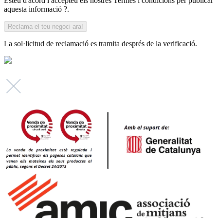
Esteu d'acord i accepteu els nostres Termes i condicions per publicar
aquesta informació ?.
La sol·licitud de reclamació es tramita després de la verificació.