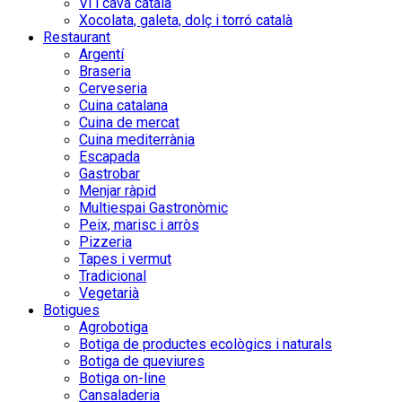
Vi i cava català
Xocolata, galeta, dolç i torró català
Restaurant
Argentí
Braseria
Cerveseria
Cuina catalana
Cuina de mercat
Cuina mediterrània
Escapada
Gastrobar
Menjar ràpid
Multiespai Gastronòmic
Peix, marisc i arròs
Pizzeria
Tapes i vermut
Tradicional
Vegetarià
Botigues
Agrobotiga
Botiga de productes ecològics i naturals
Botiga de queviures
Botiga on-line
Cansaladeria