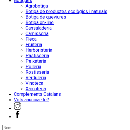
Botigues
Agrobotiga
Botiga de productes ecològics i naturals
Botiga de queviures
Botiga on-line
Cansaladeria
Carnisseria
Fleca
Fruiteria
Herboristeria
Pastisseria
Peixateria
Polleria
Rostisseria
Verduleria
Vinoteca
Xarcuteria
Complements Catalans
Vols anunciar-te?