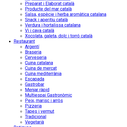
Preparat i Elaborat català
Producte del mar català
Salsa, espècie i herba aromàtica catalana
Snack i aperitiu català
Verdura i hortalissa catalana
Vi i cava català
Xocolata, galeta, dolç i torró català
Restaurant
Argentí
Braseria
Cerveseria
Cuina catalana
Cuina de mercat
Cuina mediterrània
Escapada
Gastrobar
Menjar ràpid
Multiespai Gastronòmic
Peix, marisc i arròs
Pizzeria
Tapes i vermut
Tradicional
Vegetarià