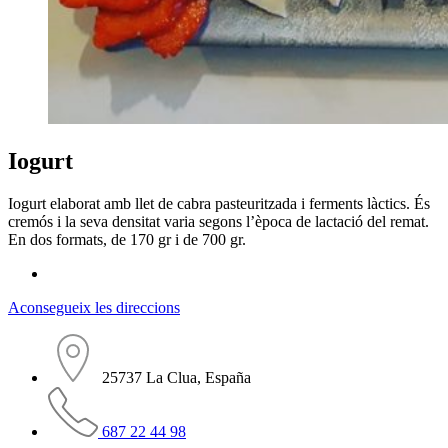
Iogurt
Iogurt elaborat amb llet de cabra pasteuritzada i ferments làctics. És
cremós i la seva densitat varia segons l’època de lactació del remat.
En dos formats, de 170 gr i de 700 gr.
Aconsegueix les direccions
25737 La Clua, España
687 22 44 98