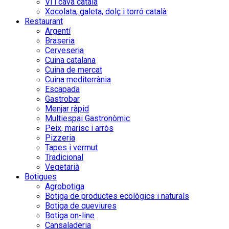
Vi i cava català
Xocolata, galeta, dolç i torró català
Restaurant
Argentí
Braseria
Cerveseria
Cuina catalana
Cuina de mercat
Cuina mediterrània
Escapada
Gastrobar
Menjar ràpid
Multiespai Gastronòmic
Peix, marisc i arròs
Pizzeria
Tapes i vermut
Tradicional
Vegetarià
Botigues
Agrobotiga
Botiga de productes ecològics i naturals
Botiga de queviures
Botiga on-line
Cansaladeria