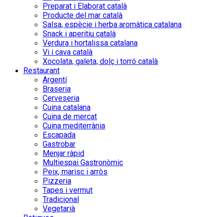
Preparat i Elaborat català
Producte del mar català
Salsa, espècie i herba aromàtica catalana
Snack i aperitiu català
Verdura i hortalissa catalana
Vi i cava català
Xocolata, galeta, dolç i torró català
Restaurant
Argentí
Braseria
Cerveseria
Cuina catalana
Cuina de mercat
Cuina mediterrània
Escapada
Gastrobar
Menjar ràpid
Multiespai Gastronòmic
Peix, marisc i arròs
Pizzeria
Tapes i vermut
Tradicional
Vegetarià