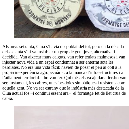
Als anys seixanta, Clua s’havia despoblat del tot, però en la dècada
dels setanta s’hi va instal·lar un grup de gent jove, alternativa i
decidida. Van aixecar murs caiguts, van refer teulats malmesos i van
injectar nova vida a un espai condemnat a ser enterrat sota les
bardisses. No era una vida fàcil: havien de posar el peu al coll a la
pròpia inexperiència agropecuària, a la manca d’infraestructures i a
l’aïllament territorial. I ho van fer. Qui més els va ajudar a fer-ho van
ser, justament, les cabres, unes bestioles simpàtiques i resistents com
aquella gent. No va ser estrany que la indústria més destacada de la
Clua actual fos –i continuï essent ara– el formatge fet de llet crua de
cabra.