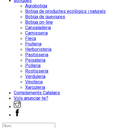
Botigues
Agrobotiga
Botiga de productes ecològics i naturals
Botiga de queviures
Botiga on-line
Cansaladeria
Carnisseria
Fleca
Fruiteria
Herboristeria
Pastisseria
Peixateria
Polleria
Rostisseria
Verduleria
Vinoteca
Xarcuteria
Complements Catalans
Vols anunciar-te?