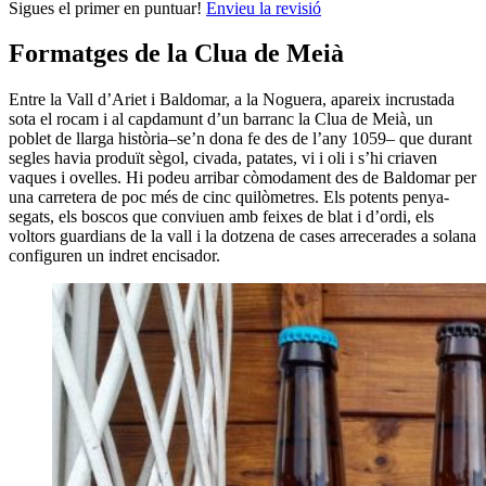
Sigues el primer en puntuar!
Envieu la revisió
Formatges de la Clua de Meià
Entre la Vall d’Ariet i Baldomar, a la Noguera, apareix incrustada
sota el rocam i al capdamunt d’un barranc la Clua de Meià, un
poblet de llarga història–se’n dona fe des de l’any 1059– que durant
segles havia produït sègol, civada, patates, vi i oli i s’hi criaven
vaques i ovelles. Hi podeu arribar còmodament des de Baldomar per
una carretera de poc més de cinc quilòmetres. Els potents penya-
segats, els boscos que conviuen amb feixes de blat i d’ordi, els
voltors guardians de la vall i la dotzena de cases arrecerades a solana
configuren un indret encisador.