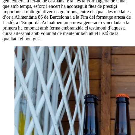
gent experta a fer-ne de casolans. Era i és la Formatgeria de Clua,
que amb temps, esforç i encert ha aconseguit fites de prestigi
importants i obtingut diversos guardons, entre els quals les medalles
d’or a Alimentària 86 de Barcelona i a la Fira del formatge artesà de
Lladó, a l’Empordà. Actualment,una nova generació vinculada a la
primera ha entomat amb ferma embranzida el testimoni d’aquesta
cursa artesanal amb voluntat de mantenir ben alt el llistó de la
qualitat i el bon gust.