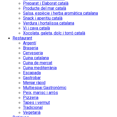
Preparat i Elaborat català
Producte del mar català
Salsa, espècie i herba aromàtica catalana
Snack i aperitiu català
Verdura i hortalissa catalana
Vi i cava català
Xocolata, galeta, dolç i torró català
Restaurant
Argentí
Braseria
Cerveseria
Cuina catalana
Cuina de mercat
Cuina mediterrània
Escapada
Gastrobar
Menjar ràpid
Multiespai Gastronòmic
Peix, marisc i arròs
Pizzeria
Tapes i vermut
Tradicional
Vegetarià