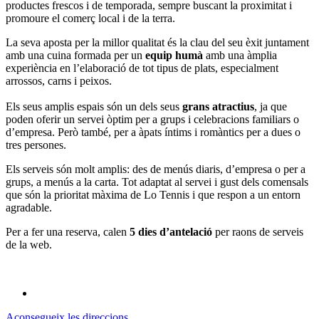
productes frescos i de temporada, sempre buscant la proximitat i
promoure el comerç local i de la terra.
La seva aposta per la millor qualitat és la clau del seu èxit juntament
amb una cuina formada per un
equip
humà
amb una àmplia
experiència en l’elaboració de tot tipus de plats, especialment
arrossos, carns i peixos.
Els seus amplis espais són un dels seus
grans
atractius
, ja que
poden oferir un servei òptim per a grups i celebracions familiars o
d’empresa. Però també, per a àpats íntims i romàntics per a dues o
tres persones.
Els serveis són molt amplis: des de menús diaris, d’empresa o per a
grups, a menús a la carta. Tot adaptat al servei i gust dels comensals
que són la prioritat màxima de Lo Tennis i que respon a un entorn
agradable.
Per a fer una reserva, calen
5 dies d’antelació
per raons de serveis
de la web.
Aconsegueix les direccions