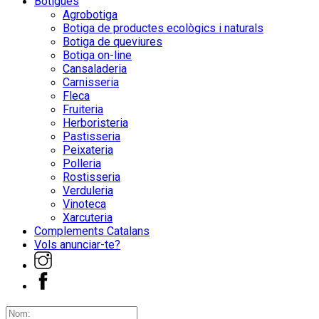
Botigues
Agrobotiga
Botiga de productes ecològics i naturals
Botiga de queviures
Botiga on-line
Cansaladeria
Carnisseria
Fleca
Fruiteria
Herboristeria
Pastisseria
Peixateria
Polleria
Rostisseria
Verduleria
Vinoteca
Xarcuteria
Complements Catalans
Vols anunciar-te?