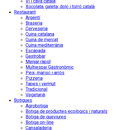
Vi i cava català
Xocolata, galeta, dolç i torró català
Restaurant
Argentí
Braseria
Cerveseria
Cuina catalana
Cuina de mercat
Cuina mediterrània
Escapada
Gastrobar
Menjar ràpid
Multiespai Gastronòmic
Peix, marisc i arròs
Pizzeria
Tapes i vermut
Tradicional
Vegetarià
Botigues
Agrobotiga
Botiga de productes ecològics i naturals
Botiga de queviures
Botiga on-line
Cansaladeria