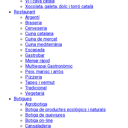
Vi i cava català
Xocolata, galeta, dolç i torró català
Restaurant
Argentí
Braseria
Cerveseria
Cuina catalana
Cuina de mercat
Cuina mediterrània
Escapada
Gastrobar
Menjar ràpid
Multiespai Gastronòmic
Peix, marisc i arròs
Pizzeria
Tapes i vermut
Tradicional
Vegetarià
Botigues
Agrobotiga
Botiga de productes ecològics i naturals
Botiga de queviures
Botiga on-line
Cansaladeria