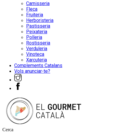
Carnisseria
Fleca
Fruiteria
Herboristeria
Pastisseria
Peixateria
Polleria
Rostisseria
Verduleria
Vinoteca
Xarcuteria
Complements Catalans
Vols anunciar-te?
Cerca