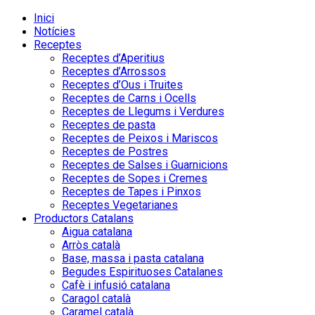
Inici
Notícies
Receptes
Receptes d’Aperitius
Receptes d’Arrossos
Receptes d’Ous i Truites
Receptes de Carns i Ocells
Receptes de Llegums i Verdures
Receptes de pasta
Receptes de Peixos i Mariscos
Receptes de Postres
Receptes de Salses i Guarnicions
Receptes de Sopes i Cremes
Receptes de Tapes i Pinxos
Receptes Vegetarianes
Productors Catalans
Aigua catalana
Arròs català
Base, massa i pasta catalana
Begudes Espirituoses Catalanes
Cafè i infusió catalana
Caragol català
Caramel català