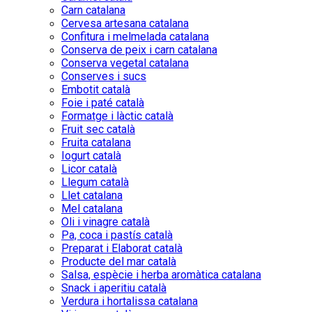
Carn catalana
Cervesa artesana catalana
Confitura i melmelada catalana
Conserva de peix i carn catalana
Conserva vegetal catalana
Conserves i sucs
Embotit català
Foie i paté català
Formatge i làctic català
Fruit sec català
Fruita catalana
Iogurt català
Licor català
Llegum català
Llet catalana
Mel catalana
Oli i vinagre català
Pa, coca i pastís català
Preparat i Elaborat català
Producte del mar català
Salsa, espècie i herba aromàtica catalana
Snack i aperitiu català
Verdura i hortalissa catalana