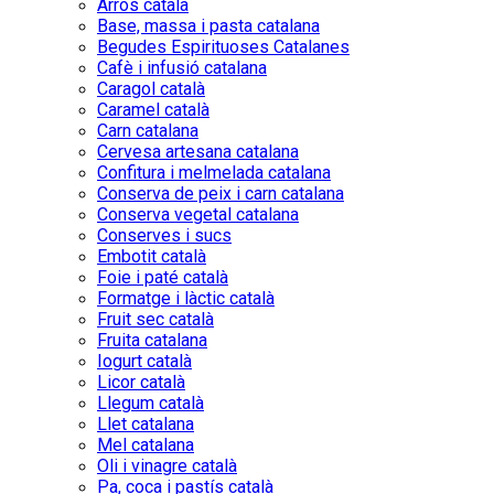
Arròs català
Base, massa i pasta catalana
Begudes Espirituoses Catalanes
Cafè i infusió catalana
Caragol català
Caramel català
Carn catalana
Cervesa artesana catalana
Confitura i melmelada catalana
Conserva de peix i carn catalana
Conserva vegetal catalana
Conserves i sucs
Embotit català
Foie i paté català
Formatge i làctic català
Fruit sec català
Fruita catalana
Iogurt català
Licor català
Llegum català
Llet catalana
Mel catalana
Oli i vinagre català
Pa, coca i pastís català