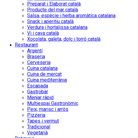
Preparat i Elaborat català
Producte del mar català
Salsa, espècie i herba aromàtica catalana
Snack i aperitiu català
Verdura i hortalissa catalana
Vi i cava català
Xocolata, galeta, dolç i torró català
Restaurant
Argentí
Braseria
Cerveseria
Cuina catalana
Cuina de mercat
Cuina mediterrània
Escapada
Gastrobar
Menjar ràpid
Multiespai Gastronòmic
Peix, marisc i arròs
Pizzeria
Tapes i vermut
Tradicional
Vegetarià