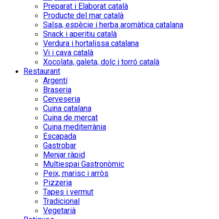
Preparat i Elaborat català
Producte del mar català
Salsa, espècie i herba aromàtica catalana
Snack i aperitiu català
Verdura i hortalissa catalana
Vi i cava català
Xocolata, galeta, dolç i torró català
Restaurant
Argentí
Braseria
Cerveseria
Cuina catalana
Cuina de mercat
Cuina mediterrània
Escapada
Gastrobar
Menjar ràpid
Multiespai Gastronòmic
Peix, marisc i arròs
Pizzeria
Tapes i vermut
Tradicional
Vegetarià