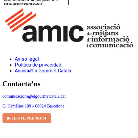
Aviso legal
Política de privacidad
Anuncia’t a Gourmet Català
Contacta’ns
comunicacions@elgourmetcatala.cat
C/ Camèlies 109 - 08024 Barcelona
▶ FES-TE PREMIUM