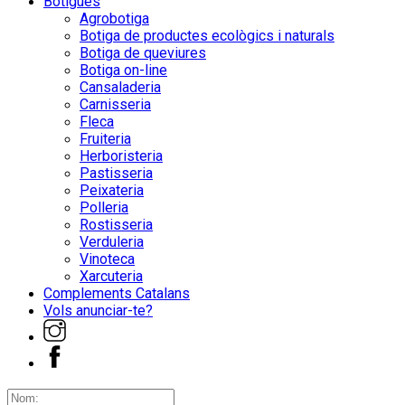
Botigues
Agrobotiga
Botiga de productes ecològics i naturals
Botiga de queviures
Botiga on-line
Cansaladeria
Carnisseria
Fleca
Fruiteria
Herboristeria
Pastisseria
Peixateria
Polleria
Rostisseria
Verduleria
Vinoteca
Xarcuteria
Complements Catalans
Vols anunciar-te?