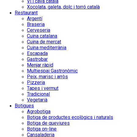
Vi i cava català
Xocolata, galeta, dolç i torró català
Restaurant
Argentí
Braseria
Cerveseria
Cuina catalana
Cuina de mercat
Cuina mediterrània
Escapada
Gastrobar
Menjar ràpid
Multiespai Gastronòmic
Peix, marisc i arròs
Pizzeria
Tapes i vermut
Tradicional
Vegetarià
Botigues
Agrobotiga
Botiga de productes ecològics i naturals
Botiga de queviures
Botiga on-line
Cansaladeria