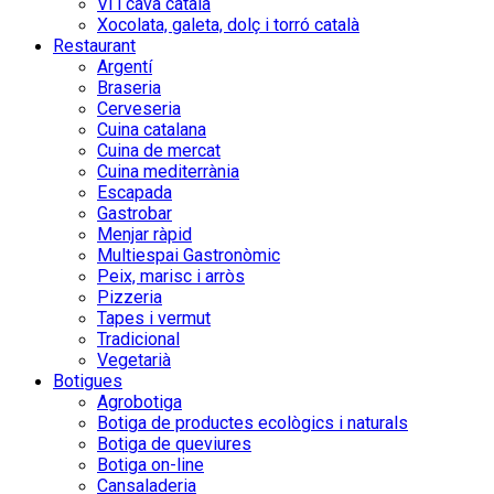
Vi i cava català
Xocolata, galeta, dolç i torró català
Restaurant
Argentí
Braseria
Cerveseria
Cuina catalana
Cuina de mercat
Cuina mediterrània
Escapada
Gastrobar
Menjar ràpid
Multiespai Gastronòmic
Peix, marisc i arròs
Pizzeria
Tapes i vermut
Tradicional
Vegetarià
Botigues
Agrobotiga
Botiga de productes ecològics i naturals
Botiga de queviures
Botiga on-line
Cansaladeria