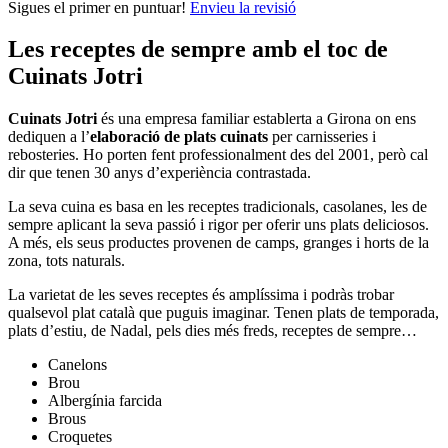
Sigues el primer en puntuar!
Envieu la revisió
Les receptes de sempre amb el toc de
Cuinats Jotri
Cuinats Jotri
és una empresa familiar establerta a Girona on ens
dediquen a l’
elaboració de plats cuinats
per carnisseries i
rebosteries. Ho porten fent professionalment des del 2001, però cal
dir que tenen 30 anys d’experiència contrastada.
La seva cuina es basa en les receptes tradicionals, casolanes, les de
sempre aplicant la seva passió i rigor per oferir uns plats deliciosos.
A més, els seus productes provenen de camps, granges i horts de la
zona, tots naturals.
La varietat de les seves receptes és amplíssima i podràs trobar
qualsevol plat català que puguis imaginar. Tenen plats de temporada,
plats d’estiu, de Nadal, pels dies més freds, receptes de sempre…
Canelons
Brou
Albergínia farcida
Brous
Croquetes