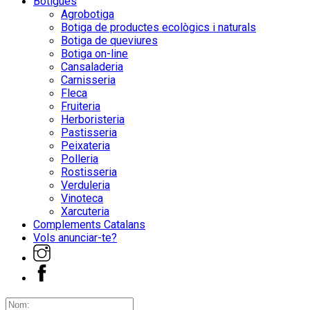
Botigues
Agrobotiga
Botiga de productes ecològics i naturals
Botiga de queviures
Botiga on-line
Cansaladeria
Carnisseria
Fleca
Fruiteria
Herboristeria
Pastisseria
Peixateria
Polleria
Rostisseria
Verduleria
Vinoteca
Xarcuteria
Complements Catalans
Vols anunciar-te?