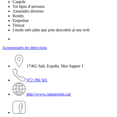
Cargols
Tot tipus d’arrossos
Amanides diverses
Rostits
Empedrat
Trinxat
I molts més plats que pots descobrir al seu web
Aconsegueix les direccions
17462 Juià, España, Mas Saguer 1
972 396 561
http://www.cuinatsjotri.cat/