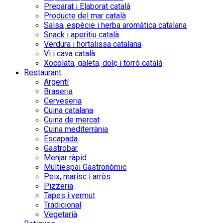
Preparat i Elaborat català
Producte del mar català
Salsa, espècie i herba aromàtica catalana
Snack i aperitiu català
Verdura i hortalissa catalana
Vi i cava català
Xocolata, galeta, dolç i torró català
Restaurant
Argentí
Braseria
Cerveseria
Cuina catalana
Cuina de mercat
Cuina mediterrània
Escapada
Gastrobar
Menjar ràpid
Multiespai Gastronòmic
Peix, marisc i arròs
Pizzeria
Tapes i vermut
Tradicional
Vegetarià