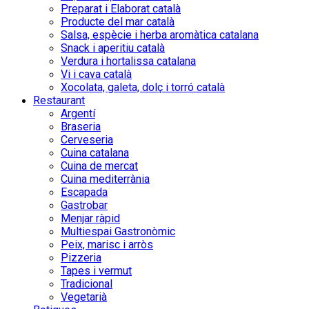
Preparat i Elaborat català
Producte del mar català
Salsa, espècie i herba aromàtica catalana
Snack i aperitiu català
Verdura i hortalissa catalana
Vi i cava català
Xocolata, galeta, dolç i torró català
Restaurant
Argentí
Braseria
Cerveseria
Cuina catalana
Cuina de mercat
Cuina mediterrània
Escapada
Gastrobar
Menjar ràpid
Multiespai Gastronòmic
Peix, marisc i arròs
Pizzeria
Tapes i vermut
Tradicional
Vegetarià