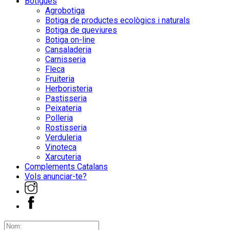
Botigues
Agrobotiga
Botiga de productes ecològics i naturals
Botiga de queviures
Botiga on-line
Cansaladeria
Carnisseria
Fleca
Fruiteria
Herboristeria
Pastisseria
Peixateria
Polleria
Rostisseria
Verduleria
Vinoteca
Xarcuteria
Complements Catalans
Vols anunciar-te?