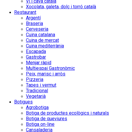
Vi i cava català
Xocolata, galeta, dolç i torró català
Restaurant
Argentí
Braseria
Cerveseria
Cuina catalana
Cuina de mercat
Cuina mediterrània
Escapada
Gastrobar
Menjar ràpid
Multiespai Gastronòmic
Peix, marisc i arròs
Pizzeria
Tapes i vermut
Tradicional
Vegetarià
Botigues
Agrobotiga
Botiga de productes ecològics i naturals
Botiga de queviures
Botiga on-line
Cansaladeria