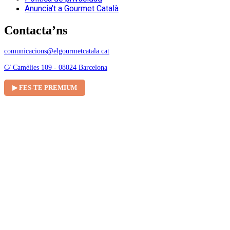
Anuncia’t a Gourmet Català
Contacta’ns
comunicacions@elgourmetcatala.cat
C/ Camèlies 109 - 08024 Barcelona
▶ FES-TE PREMIUM