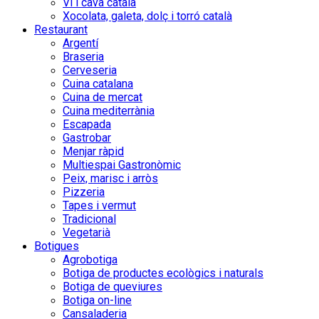
Vi i cava català
Xocolata, galeta, dolç i torró català
Restaurant
Argentí
Braseria
Cerveseria
Cuina catalana
Cuina de mercat
Cuina mediterrània
Escapada
Gastrobar
Menjar ràpid
Multiespai Gastronòmic
Peix, marisc i arròs
Pizzeria
Tapes i vermut
Tradicional
Vegetarià
Botigues
Agrobotiga
Botiga de productes ecològics i naturals
Botiga de queviures
Botiga on-line
Cansaladeria