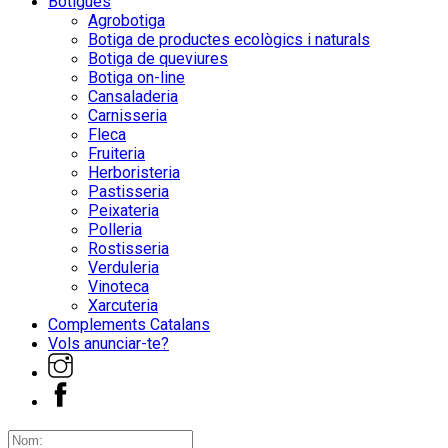
Botigues
Agrobotiga
Botiga de productes ecològics i naturals
Botiga de queviures
Botiga on-line
Cansaladeria
Carnisseria
Fleca
Fruiteria
Herboristeria
Pastisseria
Peixateria
Polleria
Rostisseria
Verduleria
Vinoteca
Xarcuteria
Complements Catalans
Vols anunciar-te?