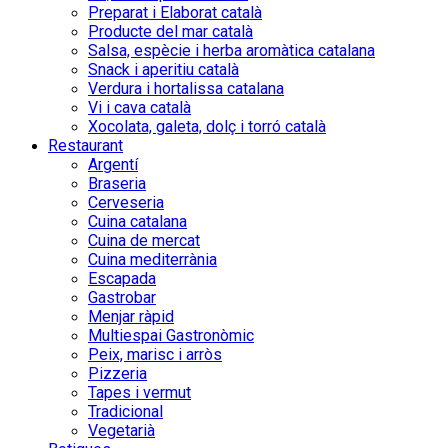
Preparat i Elaborat català
Producte del mar català
Salsa, espècie i herba aromàtica catalana
Snack i aperitiu català
Verdura i hortalissa catalana
Vi i cava català
Xocolata, galeta, dolç i torró català
Restaurant
Argentí
Braseria
Cerveseria
Cuina catalana
Cuina de mercat
Cuina mediterrània
Escapada
Gastrobar
Menjar ràpid
Multiespai Gastronòmic
Peix, marisc i arròs
Pizzeria
Tapes i vermut
Tradicional
Vegetarià