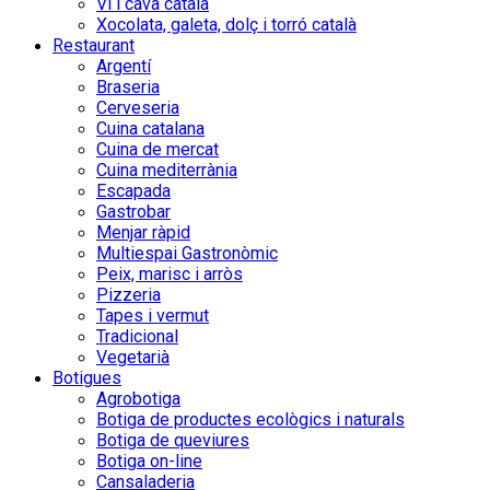
Vi i cava català
Xocolata, galeta, dolç i torró català
Restaurant
Argentí
Braseria
Cerveseria
Cuina catalana
Cuina de mercat
Cuina mediterrània
Escapada
Gastrobar
Menjar ràpid
Multiespai Gastronòmic
Peix, marisc i arròs
Pizzeria
Tapes i vermut
Tradicional
Vegetarià
Botigues
Agrobotiga
Botiga de productes ecològics i naturals
Botiga de queviures
Botiga on-line
Cansaladeria