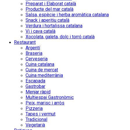
Preparat i Elaborat català
Producte del mar català
Salsa, espècie i herba aromàtica catalana
Snack i aperitiu català
Verdura i hortalissa catalana
Vi i cava català
Xocolata, galeta, dolç i torró català
Restaurant
Argentí
Braseria
Cerveseria
Cuina catalana
Cuina de mercat
Cuina mediterrània
Escapada
Gastrobar
Menjar ràpid
Multiespai Gastronòmic
Peix, marisc i arròs
Pizzeria
Tapes i vermut
Tradicional
Vegetarià