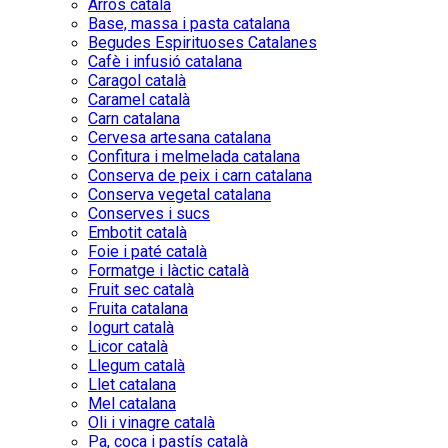
Arròs català
Base, massa i pasta catalana
Begudes Espirituoses Catalanes
Cafè i infusió catalana
Caragol català
Caramel català
Carn catalana
Cervesa artesana catalana
Confitura i melmelada catalana
Conserva de peix i carn catalana
Conserva vegetal catalana
Conserves i sucs
Embotit català
Foie i paté català
Formatge i làctic català
Fruit sec català
Fruita catalana
Iogurt català
Licor català
Llegum català
Llet catalana
Mel catalana
Oli i vinagre català
Pa, coca i pastís català