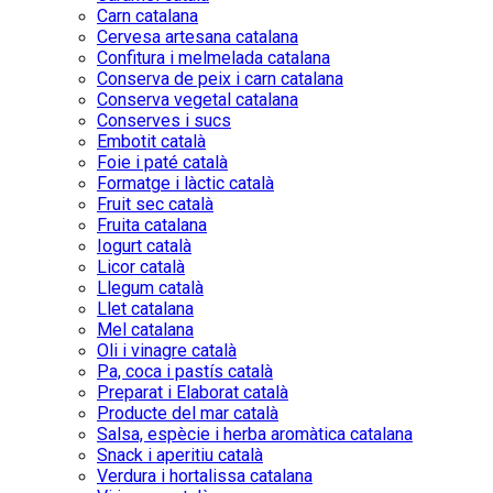
Carn catalana
Cervesa artesana catalana
Confitura i melmelada catalana
Conserva de peix i carn catalana
Conserva vegetal catalana
Conserves i sucs
Embotit català
Foie i paté català
Formatge i làctic català
Fruit sec català
Fruita catalana
Iogurt català
Licor català
Llegum català
Llet catalana
Mel catalana
Oli i vinagre català
Pa, coca i pastís català
Preparat i Elaborat català
Producte del mar català
Salsa, espècie i herba aromàtica catalana
Snack i aperitiu català
Verdura i hortalissa catalana