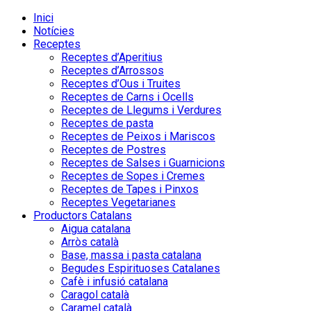
Inici
Notícies
Receptes
Receptes d’Aperitius
Receptes d’Arrossos
Receptes d’Ous i Truites
Receptes de Carns i Ocells
Receptes de Llegums i Verdures
Receptes de pasta
Receptes de Peixos i Mariscos
Receptes de Postres
Receptes de Salses i Guarnicions
Receptes de Sopes i Cremes
Receptes de Tapes i Pinxos
Receptes Vegetarianes
Productors Catalans
Aigua catalana
Arròs català
Base, massa i pasta catalana
Begudes Espirituoses Catalanes
Cafè i infusió catalana
Caragol català
Caramel català