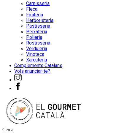
Carnisseria
Fleca
Fruiteria
Herboristeria
Pastisseria
Peixateria
Polleria
Rostisseria
Verduleria
Vinoteca
Xarcuteria
Complements Catalans
Vols anunciar-te?
Cerca