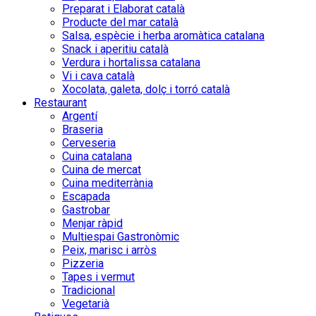
Preparat i Elaborat català
Producte del mar català
Salsa, espècie i herba aromàtica catalana
Snack i aperitiu català
Verdura i hortalissa catalana
Vi i cava català
Xocolata, galeta, dolç i torró català
Restaurant
Argentí
Braseria
Cerveseria
Cuina catalana
Cuina de mercat
Cuina mediterrània
Escapada
Gastrobar
Menjar ràpid
Multiespai Gastronòmic
Peix, marisc i arròs
Pizzeria
Tapes i vermut
Tradicional
Vegetarià