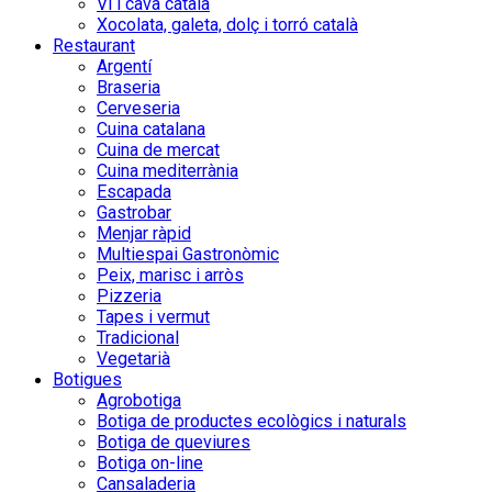
Vi i cava català
Xocolata, galeta, dolç i torró català
Restaurant
Argentí
Braseria
Cerveseria
Cuina catalana
Cuina de mercat
Cuina mediterrània
Escapada
Gastrobar
Menjar ràpid
Multiespai Gastronòmic
Peix, marisc i arròs
Pizzeria
Tapes i vermut
Tradicional
Vegetarià
Botigues
Agrobotiga
Botiga de productes ecològics i naturals
Botiga de queviures
Botiga on-line
Cansaladeria