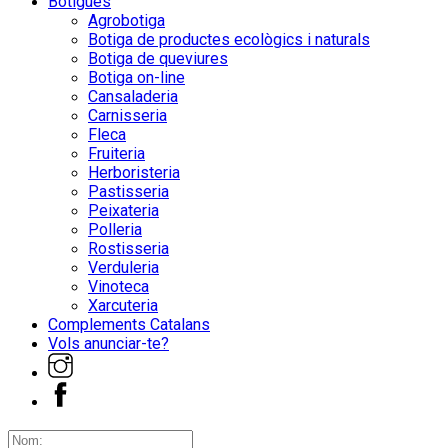
Botigues
Agrobotiga
Botiga de productes ecològics i naturals
Botiga de queviures
Botiga on-line
Cansaladeria
Carnisseria
Fleca
Fruiteria
Herboristeria
Pastisseria
Peixateria
Polleria
Rostisseria
Verduleria
Vinoteca
Xarcuteria
Complements Catalans
Vols anunciar-te?