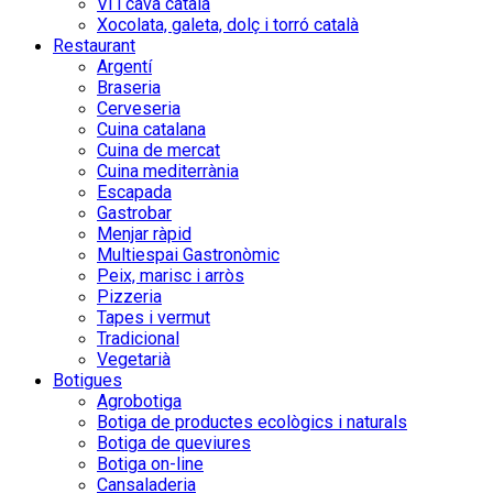
Vi i cava català
Xocolata, galeta, dolç i torró català
Restaurant
Argentí
Braseria
Cerveseria
Cuina catalana
Cuina de mercat
Cuina mediterrània
Escapada
Gastrobar
Menjar ràpid
Multiespai Gastronòmic
Peix, marisc i arròs
Pizzeria
Tapes i vermut
Tradicional
Vegetarià
Botigues
Agrobotiga
Botiga de productes ecològics i naturals
Botiga de queviures
Botiga on-line
Cansaladeria