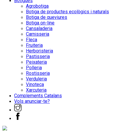
Botigues
Agrobotiga
Botiga de productes ecològics i naturals
Botiga de queviures
Botiga on-line
Cansaladeria
Carnisseria
Fleca
Fruiteria
Herboristeria
Pastisseria
Peixateria
Polleria
Rostisseria
Verduleria
Vinoteca
Xarcuteria
Complements Catalans
Vols anunciar-te?