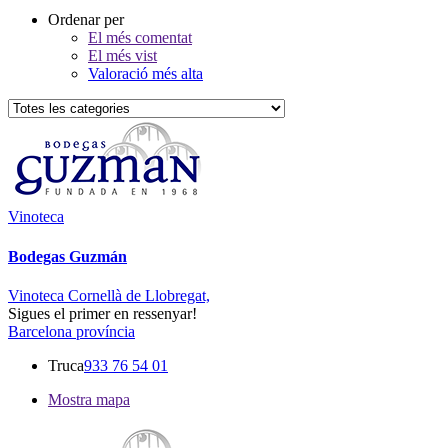
Ordenar per
El més comentat
El més vist
Valoració més alta
Vinoteca
Bodegas Guzmán
Vinoteca Cornellà de Llobregat,
Sigues el primer en ressenyar!
Barcelona província
Truca
933 76 54 01
Mostra mapa