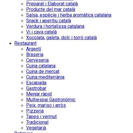
Preparat i Elaborat català
Producte del mar català
Salsa, espècie i herba aromàtica catalana
Snack i aperitiu català
Verdura i hortalissa catalana
Vi i cava català
Xocolata, galeta, dolç i torró català
Restaurant
Argentí
Braseria
Cerveseria
Cuina catalana
Cuina de mercat
Cuina mediterrània
Escapada
Gastrobar
Menjar ràpid
Multiespai Gastronòmic
Peix, marisc i arròs
Pizzeria
Tapes i vermut
Tradicional
Vegetarià