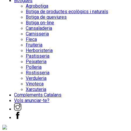
Botigues
Agrobotiga
Botiga de productes ecològics i naturals
Botiga de queviures
Botiga on-line
Cansaladeria
Carnisseria
Fleca
Fruiteria
Herboristeria
Pastisseria
Peixateria
Polleria
Rostisseria
Verduleria
Vinoteca
Xarcuteria
Complements Catalans
Vols anunciar-te?