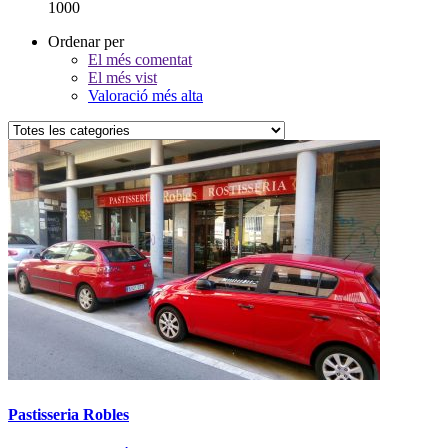
1000
Ordenar per
El més comentat
El més vist
Valoració més alta
Pastisseria Robles