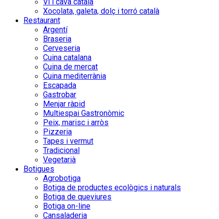
Vi i cava català
Xocolata, galeta, dolç i torró català
Restaurant
Argentí
Braseria
Cerveseria
Cuina catalana
Cuina de mercat
Cuina mediterrània
Escapada
Gastrobar
Menjar ràpid
Multiespai Gastronòmic
Peix, marisc i arròs
Pizzeria
Tapes i vermut
Tradicional
Vegetarià
Botigues
Agrobotiga
Botiga de productes ecològics i naturals
Botiga de queviures
Botiga on-line
Cansaladeria