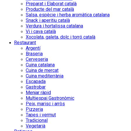
Preparat i Elaborat català
Producte del mar català
Salsa, espècie i herba aromàtica catalana
Snack i aperitiu català
Verdura i hortalissa catalana
Vi i cava català
Xocolata, galeta, dolç i torró català
Restaurant
Argentí
Braseria
Cerveseria
Cuina catalana
Cuina de mercat
Cuina mediterrània
Escapada
Gastrobar
Menjar ràpid
Multiespai Gastronòmic
Peix, marisc i arròs
Pizzeria
Tapes i vermut
Tradicional
Vegetarià