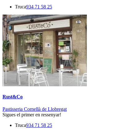
Truca
934 71 58 25
Rust&Co
Pastisseria Cornellà de Llobregat
Sigues el primer en ressenyar!
Truca
934 71 58 25