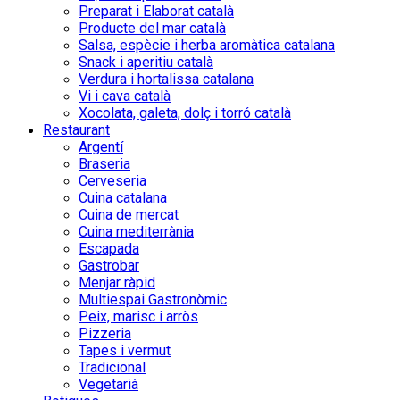
Preparat i Elaborat català
Producte del mar català
Salsa, espècie i herba aromàtica catalana
Snack i aperitiu català
Verdura i hortalissa catalana
Vi i cava català
Xocolata, galeta, dolç i torró català
Restaurant
Argentí
Braseria
Cerveseria
Cuina catalana
Cuina de mercat
Cuina mediterrània
Escapada
Gastrobar
Menjar ràpid
Multiespai Gastronòmic
Peix, marisc i arròs
Pizzeria
Tapes i vermut
Tradicional
Vegetarià