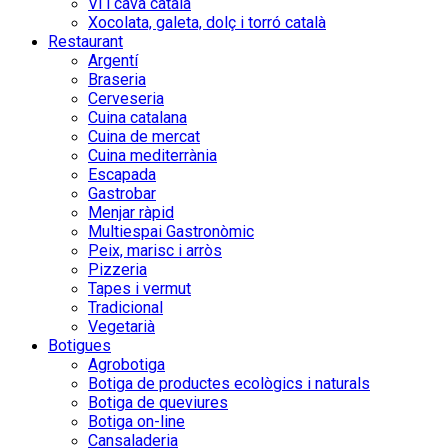
Vi i cava català
Xocolata, galeta, dolç i torró català
Restaurant
Argentí
Braseria
Cerveseria
Cuina catalana
Cuina de mercat
Cuina mediterrània
Escapada
Gastrobar
Menjar ràpid
Multiespai Gastronòmic
Peix, marisc i arròs
Pizzeria
Tapes i vermut
Tradicional
Vegetarià
Botigues
Agrobotiga
Botiga de productes ecològics i naturals
Botiga de queviures
Botiga on-line
Cansaladeria