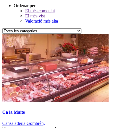
Ordenar per
El més comentat
El més vist
Valoració més alta
Ca la Maite
Cansaladeria Gombrèn,